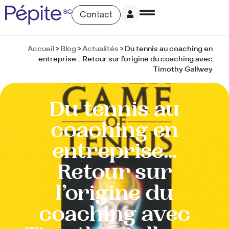
Contact
Accueil
>
Blog
>
Actualités
>
Du tennis au coaching en
entreprise… Retour sur l’origine du coaching avec
Timothy Gallwey
Du tennis au
coaching en
entreprise…
Retour sur
l’origine du
coaching avec