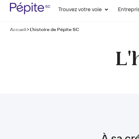
Trouvez votre voie
Entrepri
Accueil
>
L’histoire de Pépite SC
L'
À sa cr