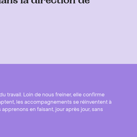
ans la direction de
 travail. Loin de nous freiner, elle confirme
’adaptent, les accompagnements se réinventent à
 apprenons en faisant, jour après jour, sans