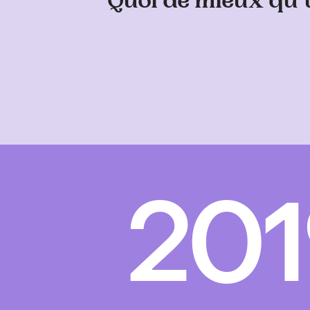
Quoi de mieux qu’u
201