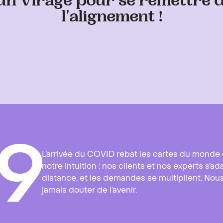
n virage pour se remettre d
l'alignement !
9
L’arrivée du COVID rebat les cartes du monde du
notre intuition : nos clients et nos experts s
distance, et les demandes se multiplient. Nous
jamais douter de l’avenir.