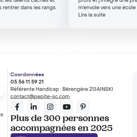
s, les talents cachés et
profs et j’intègre une p
s rentrer dans les rangs.
m’envole vers une écol
Lire la suite
Coordonnées
05 56 11 59 21
Référente Handicap : Bérengère ZGAINSKI
contact@pepite-sc.com
es
Plus de 300 personnes
accompagnées en 2025