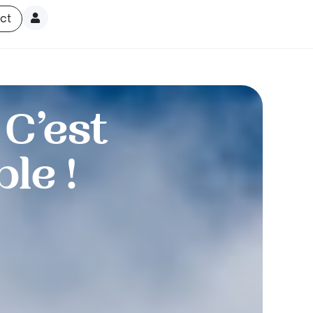
ct
 C’est
le !