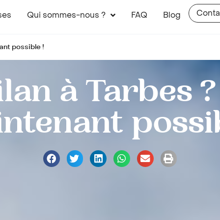
Conta
ses
Qui sommes-nous ?
FAQ
Blog
ant possible !
lan à Tarbes ?
ntenant possib