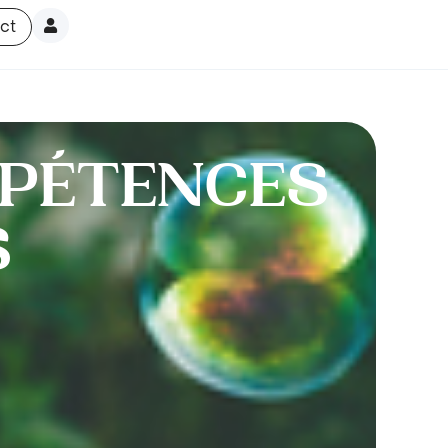
ct
MPÉTENCES
S