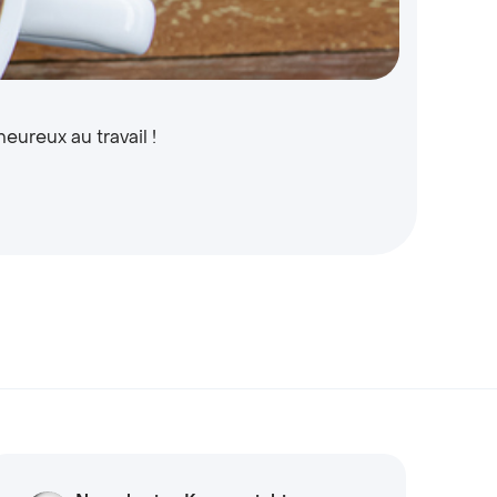
C
En
eureux au travail !