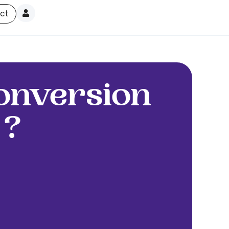
ct
onversion
 ?