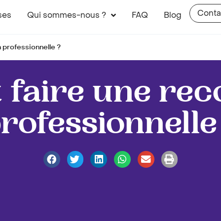
Conta
ses
Qui sommes-nous ?
FAQ
Blog
professionnelle ?
faire une rec
rofessionnelle