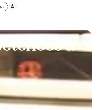
ct
pétences à